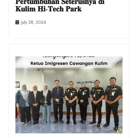
𝐏𝐞𝐫𝐭𝐮𝐦𝐛𝐮𝐡𝐚𝐧 𝐒𝐞𝐭𝐞𝐫𝐮𝐬𝐧𝐲𝐚 𝐝𝐢
𝐊𝐮𝐥𝐢𝐦 𝐇𝐢-𝐓𝐞𝐜𝐡 𝐏𝐚𝐫𝐤
July 28, 2026