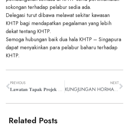
sokongan terhadap pelabur sedia ada.
Delegasi turut dibawa melawat sekitar kawasan
KHTP bagi mendapatkan pegalaman yang lebih
dekat tentang KHTP.
Semoga hubungan baik dua hala KHTP – Singapura
dapat menyakinkan para pelabur baharu terhadap
KHTP.
PREVIOUS
NEXT
𝐋𝐚𝐰𝐚𝐭𝐚𝐧 𝐓𝐚𝐩𝐚𝐤 𝐏𝐫𝐨𝐣𝐞𝐤 𝐑𝐚𝐩𝐢𝐝 𝐌𝐚𝐧𝐮𝐟𝐚𝐜𝐭𝐮𝐫𝐢𝐧𝐠 𝐂𝐨𝐧𝐧𝐞𝐜𝐭𝐢𝐯𝐢𝐭𝐲 𝐒𝐝𝐧 𝐁𝐡𝐝
KUNGJUNGAN HORMAT PENGARAH IKM SG. PETANI DAN DELEGASI KE KULIM HI-TECH PARK (KHTP)
Related Posts