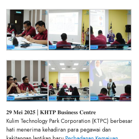
𝟐𝟗 𝐌𝐞𝐢 𝟐𝟎𝟐𝟓 | 𝐊𝐇𝐓𝐏 𝐁𝐮𝐬𝐢𝐧𝐞𝐬𝐬 𝐂𝐞𝐧𝐭𝐫𝐞
Kulim Technology Park Corporation (KTPC) berbesar
hati menerima kehadiran para pegawai dan
kakitangan lantikan baru
Perbadanan Kemajuan