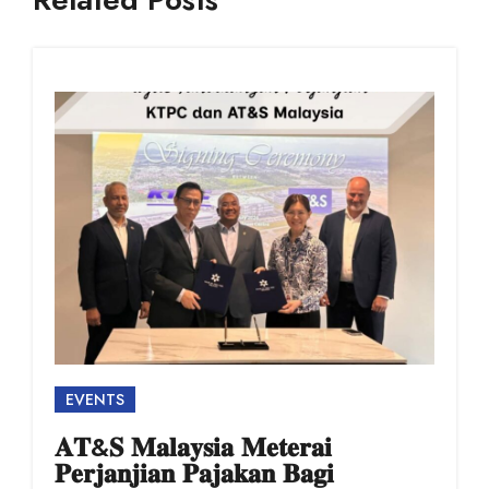
EVENTS
𝐀𝐓&𝐒 𝐌𝐚𝐥𝐚𝐲𝐬𝐢𝐚 𝐌𝐞𝐭𝐞𝐫𝐚𝐢
𝐏𝐞𝐫𝐣𝐚𝐧𝐣𝐢𝐚𝐧 𝐏𝐚𝐣𝐚𝐤𝐚𝐧 𝐁𝐚𝐠𝐢