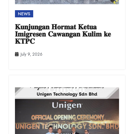
NEWS
𝐊𝐮𝐧𝐣𝐮𝐧𝐠𝐚𝐧 𝐇𝐨𝐫𝐦𝐚𝐭 𝐊𝐞𝐭𝐮𝐚
𝐈𝐦𝐢𝐠𝐫𝐞𝐬𝐞𝐧 𝐂𝐚𝐰𝐚𝐧𝐠𝐚𝐧 𝐊𝐮𝐥𝐢𝐦 𝐤𝐞
𝐊𝐓𝐏𝐂
July 9, 2026