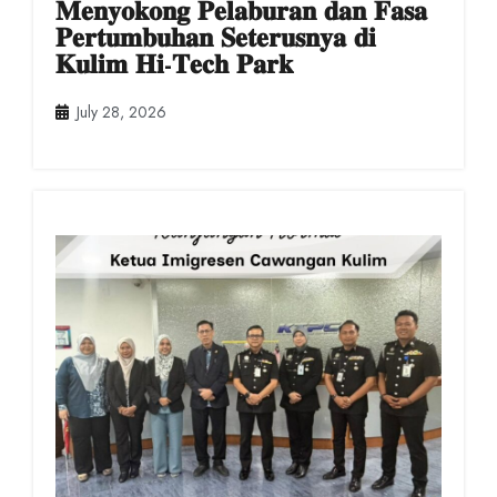
𝐌𝐞𝐧𝐲𝐨𝐤𝐨𝐧𝐠 𝐏𝐞𝐥𝐚𝐛𝐮𝐫𝐚𝐧 𝐝𝐚𝐧 𝐅𝐚𝐬𝐚
𝐏𝐞𝐫𝐭𝐮𝐦𝐛𝐮𝐡𝐚𝐧 𝐒𝐞𝐭𝐞𝐫𝐮𝐬𝐧𝐲𝐚 𝐝𝐢
𝐊𝐮𝐥𝐢𝐦 𝐇𝐢-𝐓𝐞𝐜𝐡 𝐏𝐚𝐫𝐤
July 28, 2026