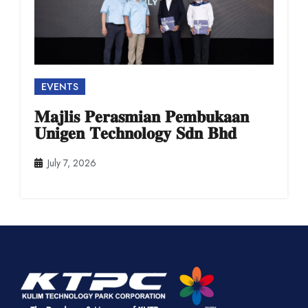
EVENTS
𝐌𝐚𝐣𝐥𝐢𝐬 𝐏𝐞𝐫𝐚𝐬𝐦𝐢𝐚𝐧 𝐏𝐞𝐦𝐛𝐮𝐤𝐚𝐚𝐧
𝐔𝐧𝐢𝐠𝐞𝐧 𝐓𝐞𝐜𝐡𝐧𝐨𝐥𝐨𝐠𝐲 𝐒𝐝𝐧 𝐁𝐡𝐝
July 7, 2026